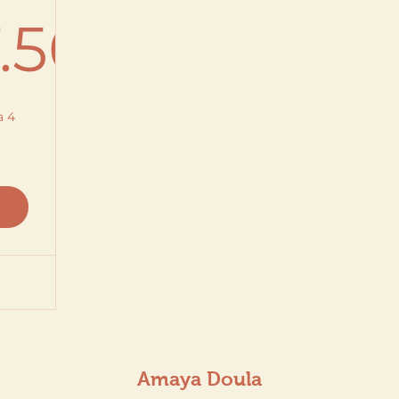
.50
347.50$
a 4
Amaya Doula