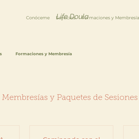
Life Doula
Conóceme
Servicios
Formaciones y Membresí
s
Formaciones y Membresía
Membresías y Paquetes de Sesiones