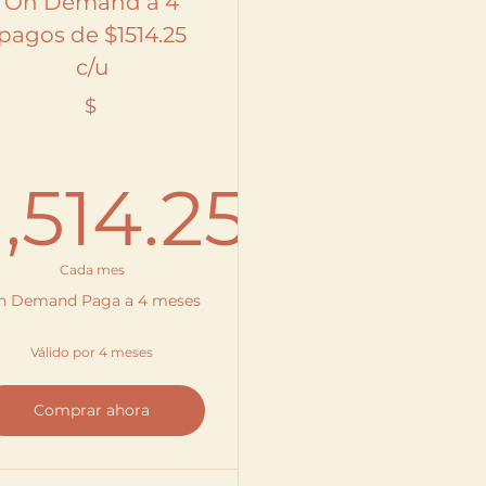
On Demand a 4
pagos de $1514.25
c/u
$
888$
1,514.25
1,514.25$
Cada mes
n Demand Paga a 4 meses
Válido por 4 meses
Comprar ahora