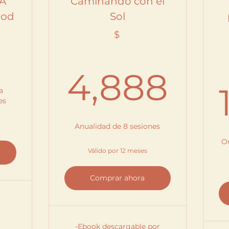
A
Caminando con el
ood
Sol
0$
$
4,
4,888
a
es
Anualidad de 8 sesiones
O
Válido por 12 meses
Comprar ahora
-Ebook descargable por