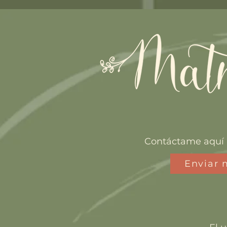
Contáctame aquí 
Enviar 