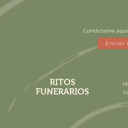
Contáctame aquí
Enviar
RITOS
ob
FUNERARIOS
h