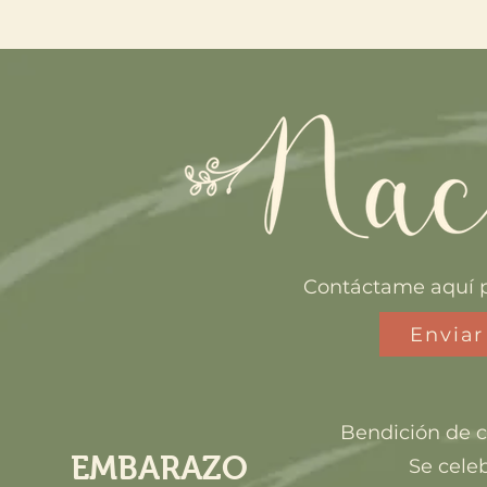
Contáctame aquí 
Envia
Bendición de c
EMBARAZO
Se cele