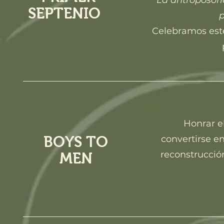
La antroposofí
SEPTENIO
p
Celebramos este 
Honrar e
BOYS TO
convertirse e
reconstrucció
MEN