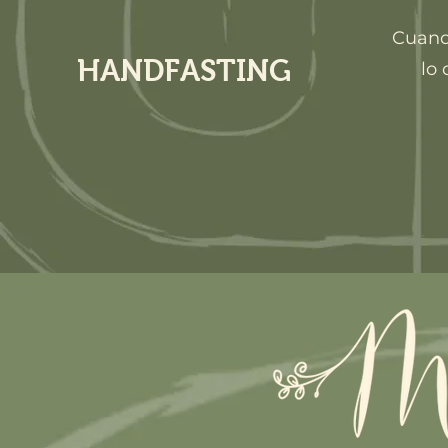
Cuand
HANDFASTING
lo 