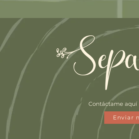
Contáctame aquí 
Enviar 