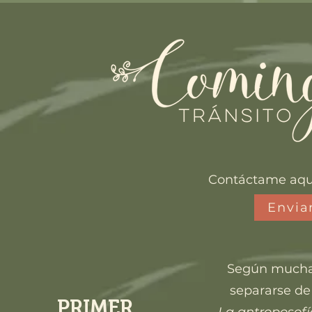
Contáctame aqu
Envia
Según muchas 
separarse de
PRIMER