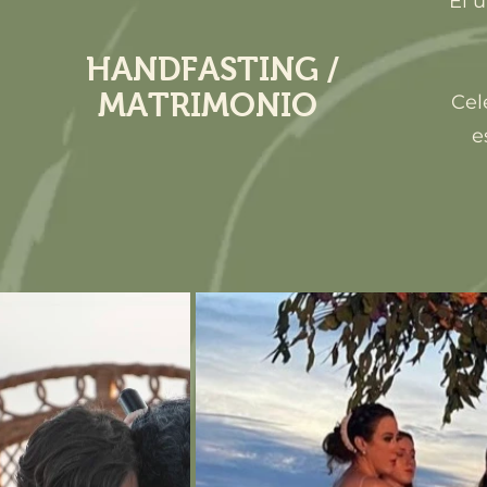
El 
HANDFASTING /
MATRIMONIO
Cel
e