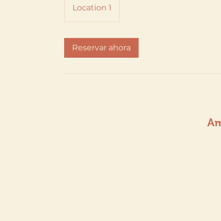
Location 1
Reservar ahora
Am